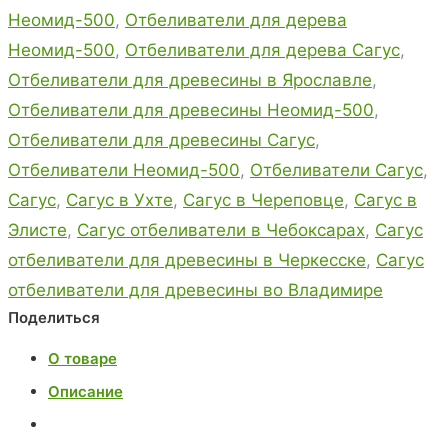
Неомид-500
,
Отбеливатели для дерева
Неомид-500
,
Отбеливатели для дерева Сагус
,
Отбеливатели для древесины в Ярославле
,
Отбеливатели для древесины Неомид-500
,
Отбеливатели для древесины Сагус
,
Отбеливатели Неомид-500
,
Отбеливатели Сагус
,
Сагус
,
Сагус в Ухте
,
Сагус в Череповце
,
Сагус в
Элисте
,
Сагус отбеливатели в Чебоксарах
,
Сагус
отбеливатели для древесины в Черкесске
,
Сагус
отбеливатели для древесины во Владимире
Поделиться
О товаре
Описание