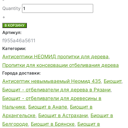
-
Quantity
+
В КОРЗИНУ
Артикул:
f955a46a5611
Категории:
Антисептики НЕОМИД пропитки для дерева
,
Пропитки для консервации отбеливания дерева
Города доставки:
Антисептик невымываемый Неомид 435
,
Биощит
,
Биощит - отбеливатели для дерева в Рязани
,
Биощит - отбеливатели для древесины в
Нальчике
,
Биощит в Анапе
,
Биощит в
Архангельске
,
Биощит в Астрахани
,
Биощит в
Белгороде
,
Биощит в Брянске
,
Биощит в