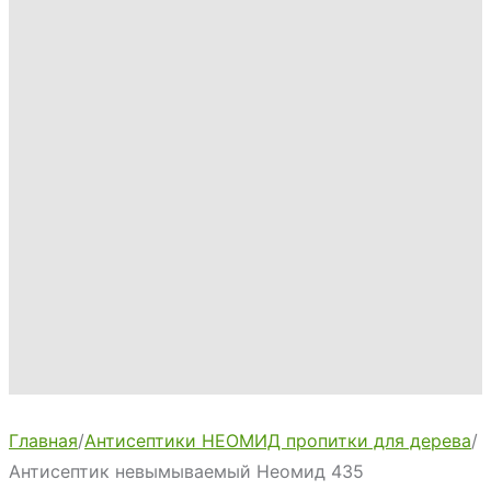
Главная
/
Антисептики НЕОМИД пропитки для дерева
/
Антисептик невымываемый Неомид 435