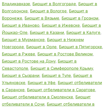
Владикавказе
,
Биощит в Волгограде
,
Биощит в
Волгодонске
,
Биощит в Вологде
,
Биощит в
Воронеже
,
Биощит в Вязьме
,
Биощит в Грозном
,
Биощит в Иваново
,
Биощит в Ижевске
,
Биощит в
Йошкар-Оле
,
Биощит в Казани
,
Биощит в Калуге
,
Биощит в Мурманске
,
Биощит в Нижнем
Новгороде
,
Биощит в Орле
,
Биощит в Пятигорске
,
Биощит в Ржеве
,
Биощит в Ростове Великом
,
Биощит в Ростове на Дону
,
Биощит в
Севастополе
,
Биощит в Симферополе Крыму
,
Биощит в Сызрани
,
Биощит в Туле
,
Биощит в
Ульяновске
,
Биощит в Уфе
,
Биощит отбеливатели
в Саранске
,
Биощит отбеливатели в Саратове
,
Биощит отбеливатели в Смоленске
,
Биощит
отбеливатели в Сочи
,
Биощит отбеливатели в