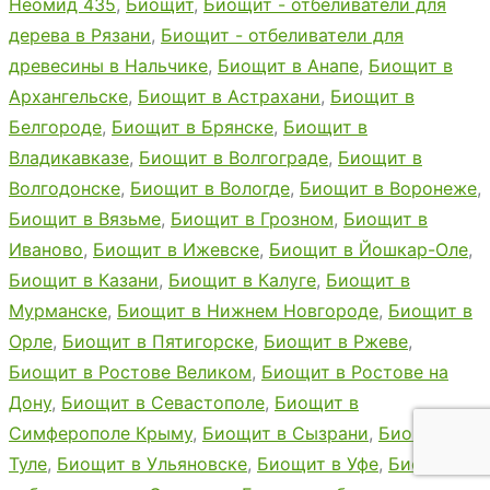
Неомид 435
,
Биощит
,
Биощит - отбеливатели для
дерева в Рязани
,
Биощит - отбеливатели для
древесины в Нальчике
,
Биощит в Анапе
,
Биощит в
Архангельске
,
Биощит в Астрахани
,
Биощит в
Белгороде
,
Биощит в Брянске
,
Биощит в
Владикавказе
,
Биощит в Волгограде
,
Биощит в
Волгодонске
,
Биощит в Вологде
,
Биощит в Воронеже
,
Биощит в Вязьме
,
Биощит в Грозном
,
Биощит в
Иваново
,
Биощит в Ижевске
,
Биощит в Йошкар-Оле
,
Биощит в Казани
,
Биощит в Калуге
,
Биощит в
Мурманске
,
Биощит в Нижнем Новгороде
,
Биощит в
Орле
,
Биощит в Пятигорске
,
Биощит в Ржеве
,
Биощит в Ростове Великом
,
Биощит в Ростове на
Дону
,
Биощит в Севастополе
,
Биощит в
Симферополе Крыму
,
Биощит в Сызрани
,
Биощит в
Туле
,
Биощит в Ульяновске
,
Биощит в Уфе
,
Биощит