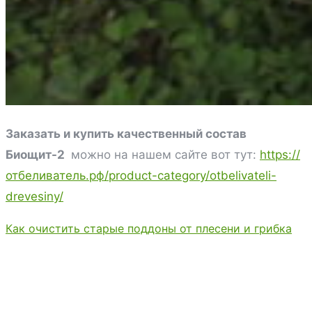
Заказать и купить качественный состав
Биощит-2
можно на нашем сайте вот тут:
https://
отбеливатель.рф/product-category/otbelivateli-
drevesiny/
Как очистить старые поддоны от плесени и грибка