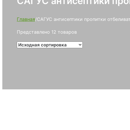
САГУС антисептики про
Главная
/
САГУС антисептики пропитки отбелива
Представлено 12 товаров