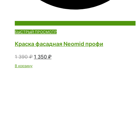
БЫСТРЫЙ ПРОСМОТР
Краска фасадная Neomid профи
1 390
₽
1 350
₽
В корзину