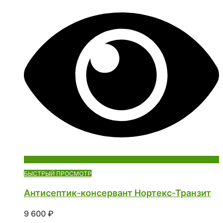
БЫСТРЫЙ ПРОСМОТР
Антисептик-консервант Нортекс-Транзит
9 600
₽