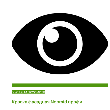
БЫСТРЫЙ ПРОСМОТР
Краска фасадная Neomid профи