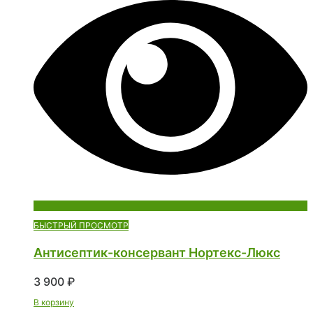
БЫСТРЫЙ ПРОСМОТР
Антисептик-консервант Нортекс-Люкс
3 900
₽
В корзину