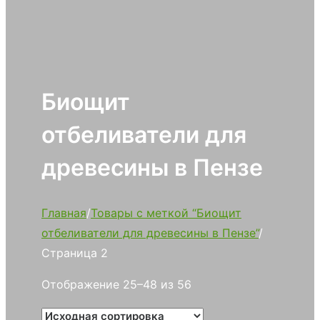
Биощит
отбеливатели для
древесины в Пензе
Главная
/
Товары с меткой “Биощит
отбеливатели для древесины в Пензе”
/
Страница 2
Отображение 25–48 из 56