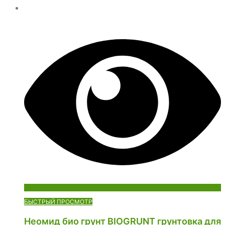
БЫСТРЫЙ ПРОСМОТР
Неомид био грунт BIOGRUNT грунтовка для